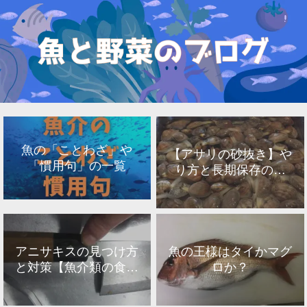
魚の「ことわざ」や
【アサリの砂抜き】や
「慣用句」の一覧
り方と長期保存のコ
ツ！！
アニサキスの見つけ方
魚の王様はタイかマグ
と対策【魚介類の食中
ロか？
毒】