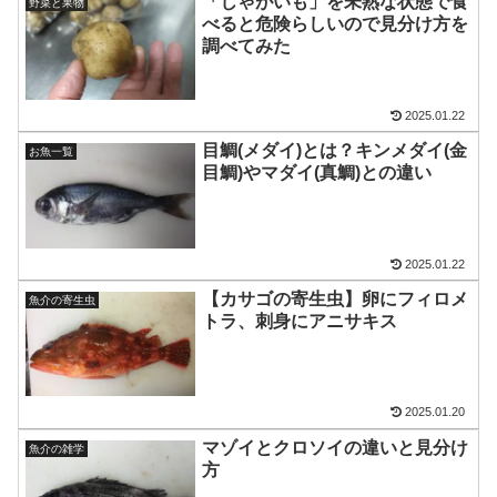
「じゃがいも」を未熟な状態で食
野菜と果物
べると危険らしいので見分け方を
調べてみた
2025.01.22
目鯛(メダイ)とは？キンメダイ(金
お魚一覧
目鯛)やマダイ(真鯛)との違い
2025.01.22
【カサゴの寄生虫】卵にフィロメ
魚介の寄生虫
トラ、刺身にアニサキス
2025.01.20
マゾイとクロソイの違いと見分け
魚介の雑学
方