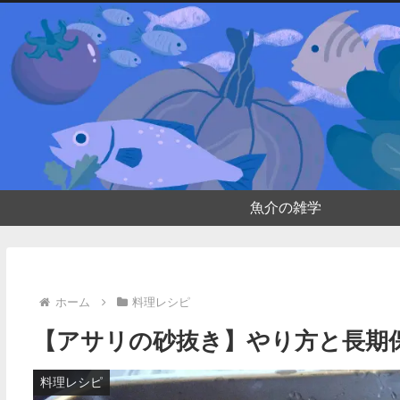
魚介の雑学
ホーム
料理レシピ
【アサリの砂抜き】やり方と長期
料理レシピ