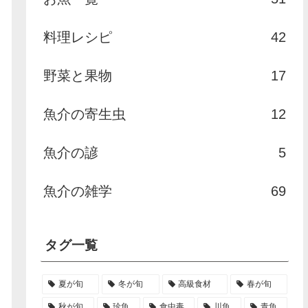
料理レシピ
42
野菜と果物
17
魚介の寄生虫
12
魚介の諺
5
魚介の雑学
69
タグ一覧
夏が旬
冬が旬
高級食材
春が旬
秋が旬
珍魚
食中毒
川魚
青魚