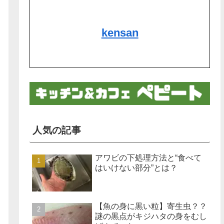
kensan
人気の記事
アワビの下処理方法と“食べて
はいけない部分”とは？
【魚の身に黒い粒】寄生虫？？
謎の黒点がキジハタの身をむし