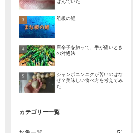
ばんでいた
俎板の鯉
唐辛子を触って、手が痛いとき
の対処法
ジャンボニンニクが苦いのはな
ぜ？美味しい食べ方を考えてみ
た
カテゴリー一覧
お魚一覧
51