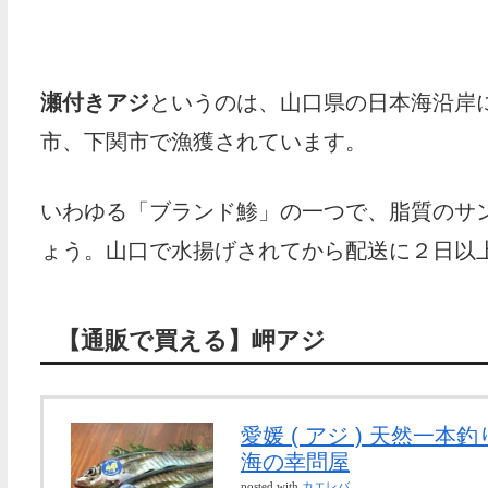
瀬付きアジ
というのは、山口県の日本海沿岸
市、下関市で漁獲されています。
いわゆる「ブランド鯵」の一つで、脂質のサ
ょう。山口で水揚げされてから配送に２日以
【通販で買える】岬アジ
愛媛 ( アジ ) 天然一本釣
海の幸問屋
posted with
カエレバ