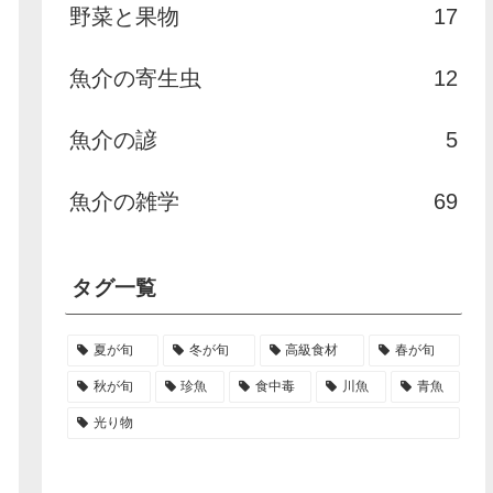
野菜と果物
17
魚介の寄生虫
12
魚介の諺
5
魚介の雑学
69
タグ一覧
夏が旬
冬が旬
高級食材
春が旬
秋が旬
珍魚
食中毒
川魚
青魚
光り物