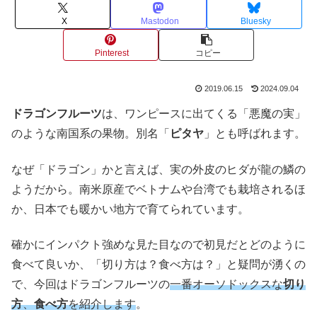
X
Mastodon
Bluesky
Pinterest
コピー
2019.06.15
2024.09.04
ドラゴンフルーツ
は、ワンピースに出てくる「悪魔の実」
のような南国系の果物。別名「
ピタヤ
」とも呼ばれます。
なぜ「ドラゴン」かと言えば、実の外皮のヒダが龍の鱗の
ようだから。南米原産でベトナムや台湾でも栽培されるほ
か、日本でも暖かい地方で育てられています。
確かにインパクト強めな見た目なので初見だとどのように
食べて良いか、「切り方は？食べ方は？」と疑問が湧くの
で、今回はドラゴンフルーツの
一番オーソドックスな
切り
方
、
食べ方
を紹介します
。