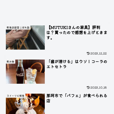
【MUTUKIさんの家具】評判
飲食店経営こぼれ話
は？買ったので感想を上げときま
す。
2023.12.22
「歯が溶ける」はウソ！コーラの
飲み物
エトセトラ
2023.10.18
那珂市で「パフェ」が食べられる
スイーツと軽食
店