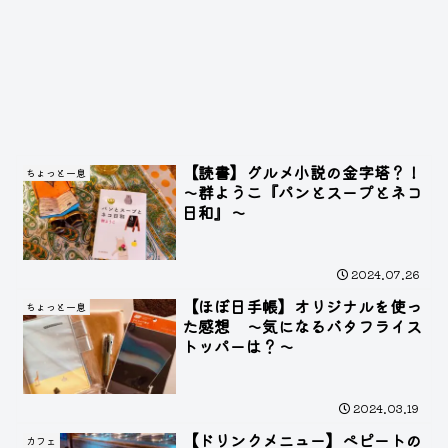
【読書】グルメ小説の金字塔？！
ちょっと一息
～群ようこ『パンとスープとネコ
日和』～
2024.07.26
【ほぼ日手帳】オリジナルを使っ
ちょっと一息
た感想 ～気になるバタフライス
トッパーは？～
2024.03.19
【ドリンクメニュー】ペピートの
カフェ