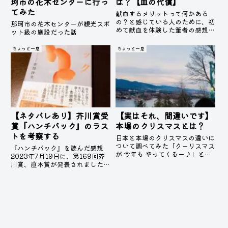
珂市の花木センターに行っ
は？【血の代償】
てみた
献血するメリットって何かある
の？と感じている人のために、初
那珂市の花木センターが観光スポ
めて献血を体験した筆者の感想を
ット級の施設だった話
全力で伝えます。
ちょっと一息
ちょっと一息
【ネタバレあり】芥川賞受
【実はそれ、間違いです】
賞『ハンチバック』のラス
本場のクリスマスとは？
トを考察する
日本と本場のクリスマスの違いに
ついて調べてみた「クーリスマス
『ハンチバック』を読んだ感想
が 今年も やってくるー♪」と竹
2023年7月19日に、第169回芥
内まりあが聞こえてくる季節の到
川賞、直木賞が発表されました。
来です。クリスマスツリーの準
「読書バリアフリー」について訴
備、ケンタッキーやケーキなどの
えたいことがある、そのために書
ご馳走、ちょっと奮発したプレゼ
いた。という小説を読んでみた
ント・・・・準備のうちからワ
い！ということで、市川沙央さん
ク...
の『ハンチバック』を読んでみ...