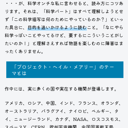
・・・が、科学オンチな私に言わせると、読み方にコツあ
ります。それは、「科学パート」はすべて理解しようとせ
ず「この科学描写は何のためにやっているのか？」といっ
た具合に、
目的を追いかけるように読む
こと。「なにやら
科学っぽいことやってるけど、要するにこういうことがし
たいのか！」と理解さえすれば物語を楽しむのに障害はま
ったくありません。
「プロジェクト・ヘイル・メアリー」のテー
マとは
作中には、実に多くの国や実在する機関が登場します。
アメリカ、ロシア、中国、インド、フランス、オランダ、
オーストラリア、パラグアイ、ナイロビ、ベルギー、タ
イ、ニュージーランド、カナダ、NASA、ロスコスモス、
スペースX、CERN、欧州宇宙機関、中国国家航天局、